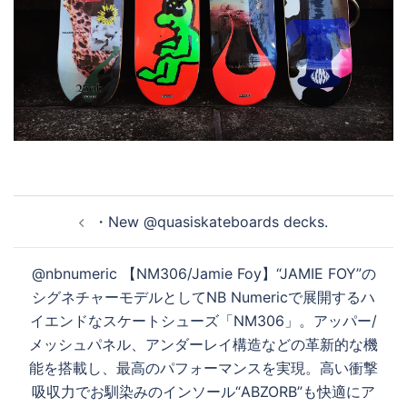
投
・New @quasiskateboards decks.
稿
ナ
@nbnumeric 【NM306/Jamie Foy】 “JAMIE FOY”の
ビ
シグネチャーモデルとしてNB Numericで展開するハ
ゲ
イエンドなスケートシューズ「NM306」。アッパー/
ー
メッシュパネル、アンダーレイ構造などの革新的な機
シ
能を搭載し、最高のパフォーマンスを実現。高い衝撃
ョ
吸収力でお馴染みのインソール“ABZORB”も快適にア