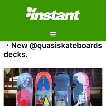
コ
ン
テ
ン
ツ
ト
へ
グ
ス
・New @quasiskateboards
ル
キ
メ
ッ
decks.
ニ
プ
ュ
ー