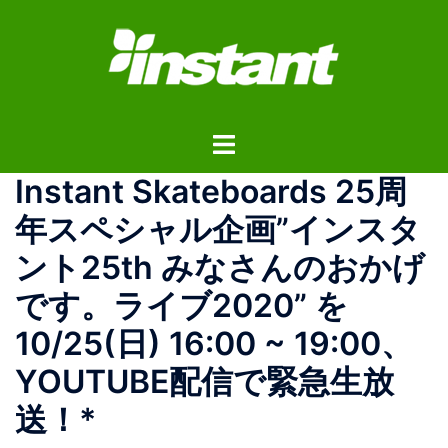
コ
ン
テ
ン
ツ
ト
へ
グ
ス
Instant Skateboards 25周
ル
キ
メ
ッ
年スペシャル企画”インスタ
ニ
プ
ント25th みなさんのおかげ
ュ
ー
です。ライブ2020” を
10/25(日) 16:00 ~ 19:00、
YOUTUBE配信で緊急生放
送！*