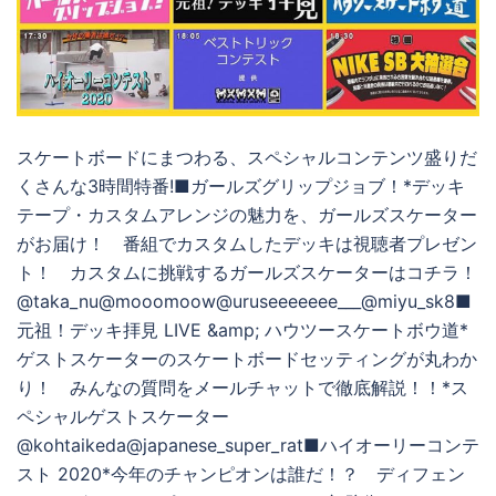
スケートボードにまつわる、スペシャルコンテンツ盛りだ
くさんな3時間特番!■ガールズグリップジョブ！*デッキ
テープ・カスタムアレンジの魅力を、ガールズスケーター
がお届け！ 番組でカスタムしたデッキは視聴者プレゼン
ト！ カスタムに挑戦するガールズスケーターはコチラ！
@taka_nu@mooomoow@uruseeeeeee___@miyu_sk8■
元祖！デッキ拝見 LIVE &amp; ハウツースケートボウ道*
ゲストスケーターのスケートボードセッティングが丸わか
り！ みんなの質問をメールチャットで徹底解説！！*ス
ペシャルゲストスケーター
@kohtaikeda@japanese_super_rat■ハイオーリーコンテ
スト 2020*今年のチャンピオンは誰だ！？ ディフェン