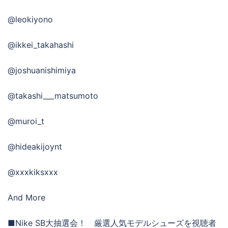
@leokiyono
@ikkei_takahashi
@joshuanishimiya
@takashi___matsumoto
@muroi_t
@hideakijoynt
@xxxkiksxxx
And More
■Nike SB大抽選会！ 厳選人気モデルシューズを視聴者