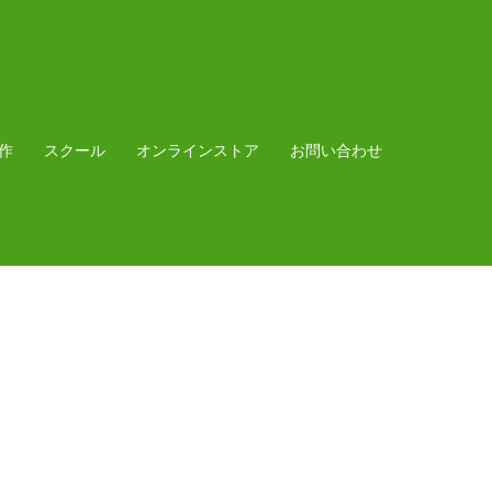
作
スクール
オンラインストア
お問い合わせ