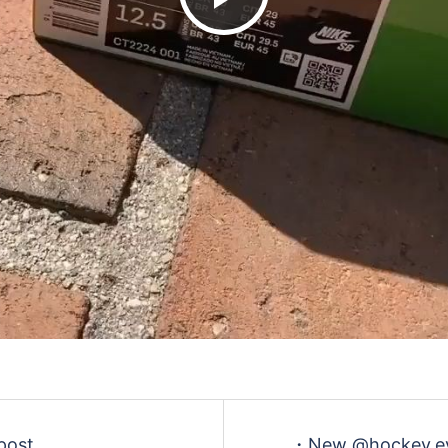
デ
オ
を
再
生
ost
・New @hockey.ey