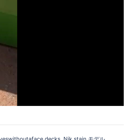
eswithoutaface decks. Nik stain モデル