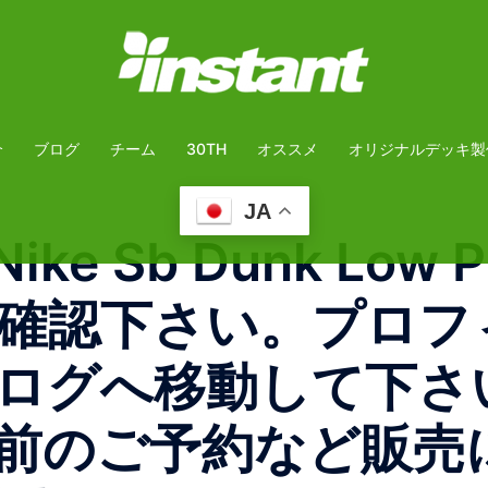
介
ブログ
チーム
30TH
オススメ
オリジナルデッキ製
JA
ike Sb Dunk Low
ご確認下さい。 プ
ブログへ移動して下さ
前のご予約など販