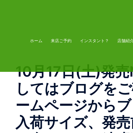
コ
ン
テ
ン
ツ
ホーム
来店ご予約
インスタント？
店舗紹
へ
ス
10月17日(土)発売 N
キ
ッ
してはブログを
プ
ームページから
入荷サイズ、発売