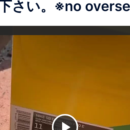
。 ※no overseas
ビ