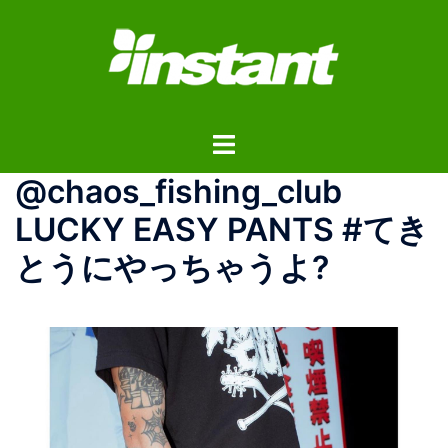
コ
ン
テ
ン
ツ
ト
へ
グ
ス
@chaos_fishing_club
ル
キ
メ
ッ
LUCKY EASY PANTS #てき
ニ
プ
とうにやっちゃうよ?
ュ
ー