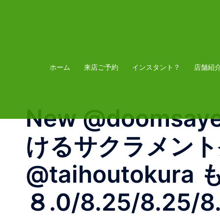
コ
ン
テ
ン
ツ
ホーム
来店ご予約
インスタント？
店舗紹
へ
ス
New @doomsayer
キ
ッ
けるサクラメント発のD
プ
@taihoutoku
８.0/8.25/8.25/8