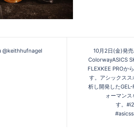
u @keithhufnagel
10月2日(金)発売 AS
Colorway ASI
FLEXKEE PROから
す。 アシックス
析し開発したGEL-
ォーマンス
す。 #i2
#asicss