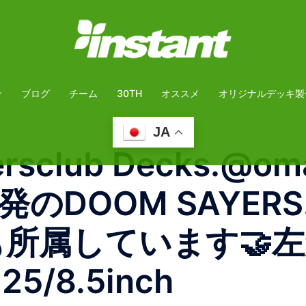
介
ブログ
チーム
30TH
オススメ
オリジナルデッキ製
JA
sclub Decks.@oma
OOM SAYERS.In
ra も所属しています🤝
.25/8.5inch