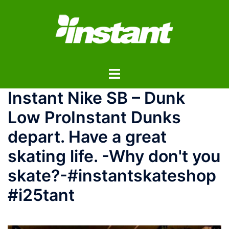
コ
ン
テ
ン
ツ
ト
へ
グ
ス
Instant Nike SB – Dunk
ル
キ
メ
ッ
Low Pro Instant Dunks
ニ
プ
depart. Have a great
ュ
ー
skating life. -Why don't you
skate?- #instantskateshop
#i25tant