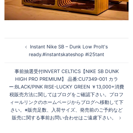
投
Instant Nike SB – Dunk Low Pro It's
稿
ready . #instantskateshop #i25tant
ナ
ビ
事前抽選受付 INVERT CELTICS【NIKE SB DUNK
ゲ
HIGH PRO PREMIUM】 品番:CU7349-001 カ ラ
ー
ー:BLACK/PINK RISE-LUCKY GREEN ￥13,000+消費
シ
税 販売方法に関してはブログをご確認下さい。 プロフ
ョ
ィールリンクのホームページからブログへ移動して下
ン
さい。 ※販売足数、入荷サイズ、発売前のご予約など
販売に関する事前お問い合わせはご遠慮下さい。