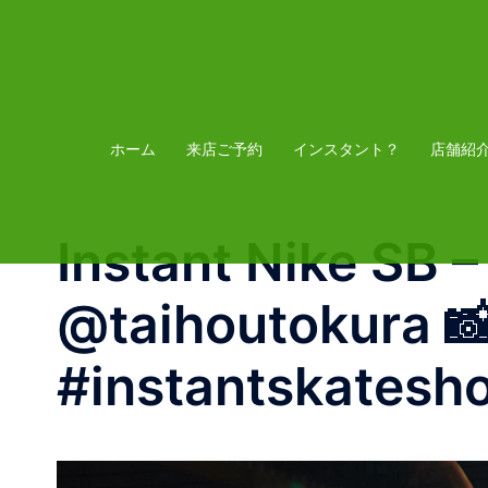
コ
ン
テ
ン
ツ
ホーム
来店ご予約
インスタント？
店舗紹
へ
ス
Instant Nike SB 
キ
ッ
@taihoutokura 
プ
#instantskatesho