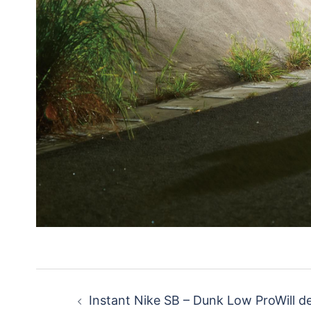
投
Instant Nike SB – Dunk Low Pro Will d