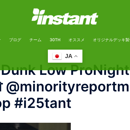
介
ブログ
チーム
30TH
オススメ
オリジナルデッキ製
JA
– Dunk Low Pro Night
 @minorityreport
p #i25tant