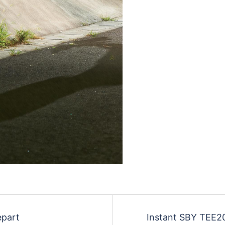
epart
Instant SBY TEE 20