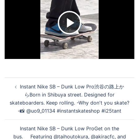
ビ
デ
オ
投
Instant Nike SB – Dunk Low Pro 渋谷の路上か
稿
を
ら Born in Shibuya street. Designed for
ナ
skateboarders. Keep rolling. -Why don't you skate?
ビ
- 📸 @uo9_01134 #instantskateshop #i25tant
ゲ
再
ー
Instant Nike SB – Dunk Low Pro Get on the
シ
bus.⁠⠀ ⁠⠀ Featuring @taihoutokura, @akiracfc, and