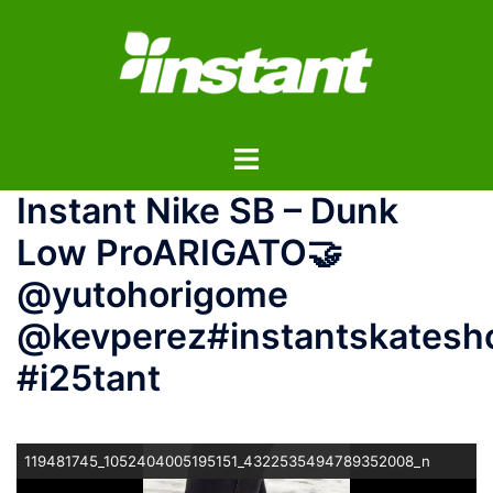
コ
ン
テ
ン
ツ
ト
へ
グ
ス
Instant Nike SB – Dunk
ル
キ
メ
ッ
Low Pro ARIGATO🤝
ニ
プ
@yutohorigome
ュ
ー
@kevperez #instantskatesh
#i25tant
119481745_1052404005195151_4322535494789352008_n