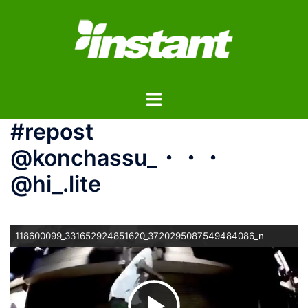
コ
ン
テ
ン
ツ
ト
へ
グ
ス
#repost
ル
キ
メ
ッ
@konchassu_・・・
ニ
プ
@hi_.lite
ュ
ー
118600099_331652924851620_3720295087549484086_n