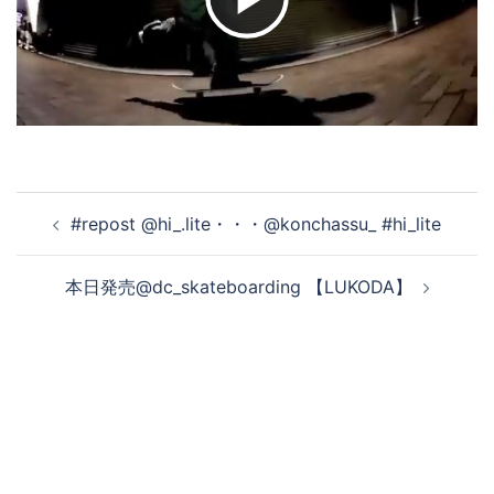
ビ
デ
オ
投
#repost @hi_.lite・・・@konchassu_ #hi_lite
稿
を
ナ
本日発売@dc_skateboarding 【LUKODA】
ビ
ゲ
再
ー
シ
生
ョ
ン