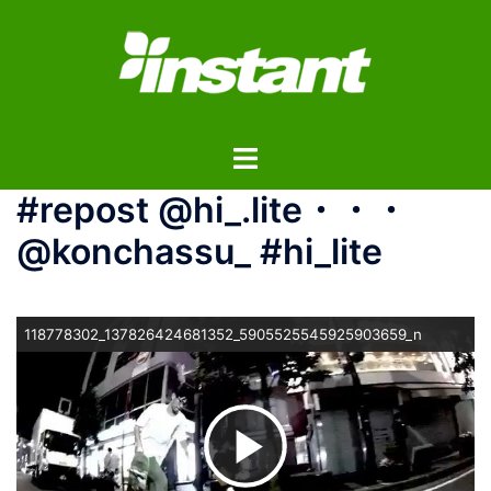
コ
ン
テ
ン
ツ
ト
へ
グ
ス
#repost @hi_.lite・・・
ル
キ
メ
ッ
@konchassu_ #hi_lite
ニ
プ
ュ
ー
118778302_137826424681352_5905525545925903659_n
ビ