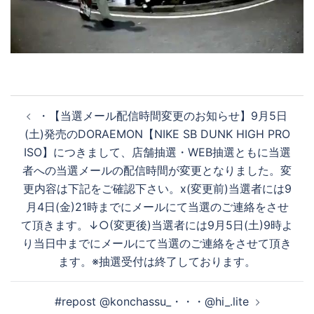
デ
オ
投
・ 【当選メール配信時間変更のお知らせ】 9月5日
稿
を
(土)発売のDORAEMON【NIKE SB DUNK HIGH PRO
ナ
ISO】につきまして、店舗抽選・WEB抽選ともに当選
ビ
者への当選メールの配信時間が変更となりました。変
ゲ
再
更内容は下記をご確認下さい。 x(変更前) 当選者には9
ー
月4日(金)21時までにメールにて当選のご連絡をさせ
シ
て頂きます。 ↓ ○(変更後) 当選者には9月5日(土)9時よ
生
ョ
り当日中までにメールにて当選のご連絡をさせて頂き
ン
ます。 ※抽選受付は終了しております。
す
#repost @konchassu_・・・@hi_.lite