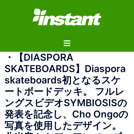
コ
ン
テ
ン
ツ
ト
へ
グ
ス
・ 【DIASPORA
ル
キ
メ
ッ
SKATEBOARDS】 Diaspora
ニ
プ
skateboards初となるスケ
ュ
ー
ートボードデッキ。 フルレ
ングスビデオSYMBIOSISの
発表を記念し、Cho Ongoの
写真を使用したデザイン。