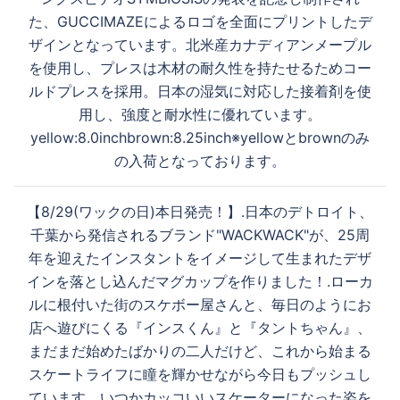
ビ
た、GUCCIMAZEによるロゴを全面にプリントしたデ
ゲ
ザインとなっています。北米産カナディアンメープル
ー
を使用し、プレスは木材の耐久性を持たせるためコー
シ
ルドプレスを採用。日本の湿気に対応した接着剤を使
ョ
用し、強度と耐水性に優れています。
ン
yellow:8.0inchbrown:8.25inch※yellowとbrownのみ
の入荷となっております。
【8/29(ワックの日)本日発売！】.日本のデトロイト、
千葉から発信されるブランド"WACKWACK"が、25周
年を迎えたインスタントをイメージして生まれたデザ
インを落とし込んだマグカップを作りました！.ローカ
ルに根付いた街のスケボー屋さんと、毎日のようにお
店へ遊びにくる『インスくん』と『タントちゃん』、
まだまだ始めたばかりの二人だけど、これから始まる
スケートライフに瞳を輝かせながら今日もプッシュし
ています。いつかカッコいいスケーターになった姿を