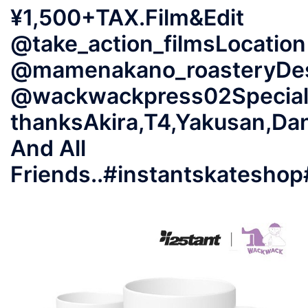
¥1,500+TAX.Film&Edit
@take_action_filmsLocation
@mamenakano_roasteryDe
@wackwackpress02Specia
thanksAkira,T4,Yakusan,Da
And All
Friends..#instantskatesh