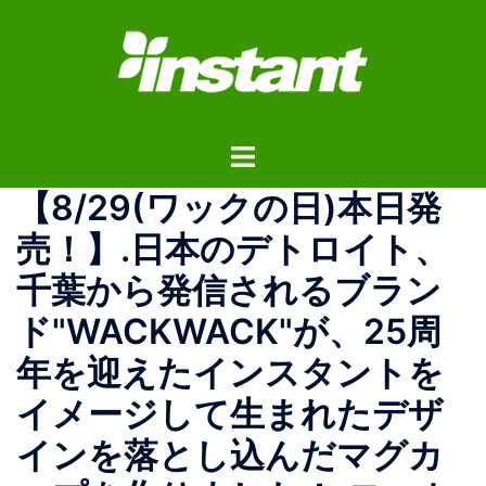
コ
ン
テ
ン
ツ
ト
へ
グ
ス
【8/29(ワックの日)本日発
ル
キ
メ
ッ
売！】.日本のデトロイト、
ニ
プ
千葉から発信されるブラン
ュ
ー
ド"WACKWACK"が、25周
年を迎えたインスタントを
イメージして生まれたデザ
インを落とし込んだマグカ