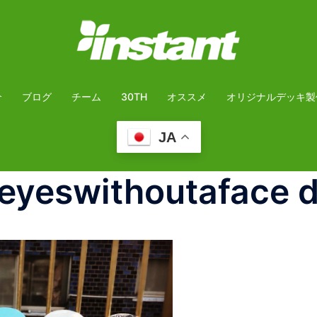
介
ブログ
チーム
30TH
オススメ
オリジナルデッキ製
JA
yeswithoutaface d