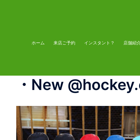
コ
ン
テ
ン
ツ
ホーム
来店ご予約
インスタント？
店舗紹
へ
ス
キ
・New @hockey.e
ッ
プ