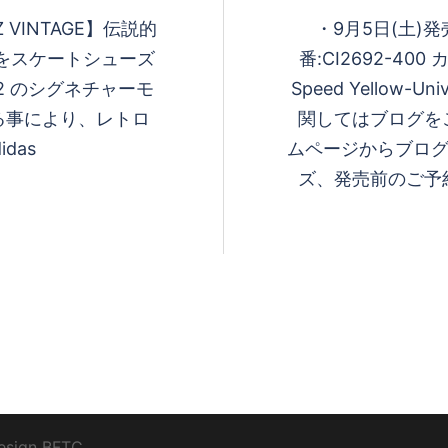
ITZ VINTAGE】伝説的
・ 9月5日(土)発売
L"をスケートシューズ
番:CI2692-400 カラ
tz2 のシグネチャーモ
Speed Yellow-U
工する事により、レトロ
関してはブログ
das
ムページからブ
ズ、発売前のご
esign
BFTC
_ _.