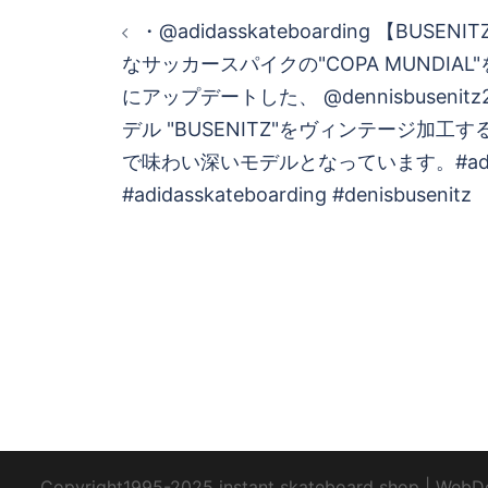
投
・@adidasskateboarding 【BUSEN
稿
なサッカースパイクの"COPA MUNDIA
にアップデートした、 @dennisbuseni
ナ
デル "BUSENITZ"をヴィンテージ加
ビ
で味わい深いモデルとなっています。#adi
#adidasskateboarding #denisbusenitz
ゲ
ー
シ
ョ
ン
Copyright1995-2025 instant skateboard shop
|
WebD