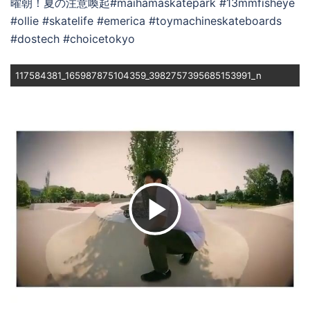
117584381_165987875104359_3982757395685153991_n
ビ
デ