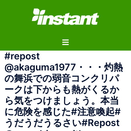
コ
ン
テ
ン
ツ
ト
へ
グ
ス
#repost
ル
キ
メ
ッ
@akaguma1977・・・灼熱
ニ
プ
の舞浜での弱音コンクリパ
ュ
ー
ークは下からも熱がくるか
ら気をつけましょう。本当
に危険を感じた️#注意喚起#
うだうだうるさい#Repost