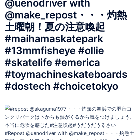
@uenodriver with
@make_repost・・・灼熱
土曜朝！夏の注意喚起
#maihamaskatepark
#13mmfisheye #ollie
#skatelife #emerica
#toymachineskateboards
#dostech #choicetokyo