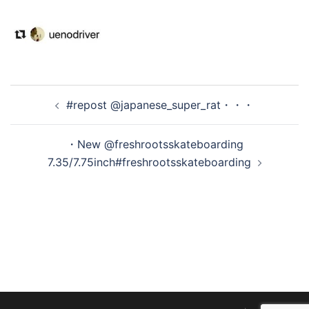
オ
を
投
#repost @japanese_super_rat・・・
再
稿
ナ
・New @freshrootsskateboarding
ビ
生
7.35/7.75inch#freshrootsskateboarding
ゲ
ー
シ
す
ョ
ン
る