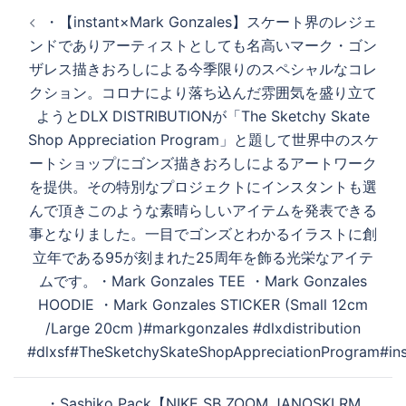
投
・ 【instant×Mark Gonzales】 スケート界のレジェ
稿
ンドでありアーティストとしても名高いマーク・ゴン
ナ
ザレス描きおろしによる今季限りのスペシャルなコレ
ビ
クション。コロナにより落ち込んだ雰囲気を盛り立て
ゲ
ようとDLX DISTRIBUTIONが「The Sketchy Skate
ー
Shop Appreciation Program」と題して世界中のスケ
シ
ートショップにゴンズ描きおろしによるアートワーク
ョ
を提供。その特別なプロジェクトにインスタントも選
ン
んで頂きこのような素晴らしいアイテムを発表できる
事となりました。一目でゴンズとわかるイラストに創
立年である95が刻まれた25周年を飾る光栄なアイテ
ムです。 ・Mark Gonzales TEE ・Mark Gonzales
HOODIE ・Mark Gonzales STICKER (Small 12cm
/Large 20cm ) #markgonzales #dlxdistribution
#dlxsf #TheSketchySkateShopAppreciationProgram #in
・ Sashiko Pack【NIKE SB ZOOM JANOSKI RM