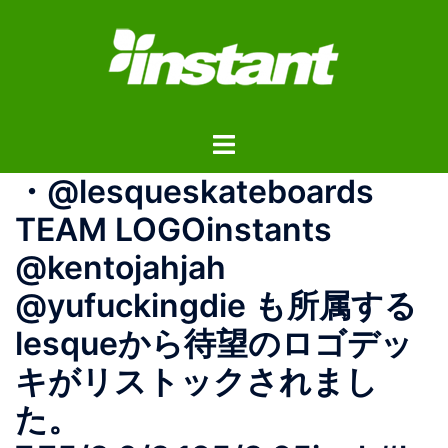
コ
ン
テ
ン
ツ
ト
へ
グ
ス
・@lesqueskateboards
ル
キ
メ
ッ
TEAM LOGOinstants
ニ
プ
@kentojahjah
ュ
ー
@yufuckingdie も所属する
lesqueから待望のロゴデッ
キがリストックされまし
た。