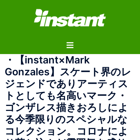
コ
ン
テ
ン
ツ
ト
へ
グ
ス
・ 【instant×Mark
ル
キ
メ
ッ
Gonzales】 スケート界のレ
ニ
プ
ジェンドでありアーティス
ュ
ー
トとしても名高いマーク・
ゴンザレス描きおろしによ
る今季限りのスペシャルな
コレクション。コロナによ