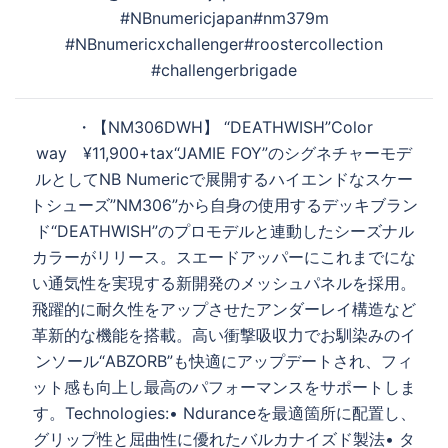
ゲ
#NBnumericjapan#nm379m
ー
#NBnumericxchallenger#roostercollection
シ
#challengerbrigade
ョ
ン
・ 【NM306DWH】 “DEATHWISH”Color
way ¥11,900+tax “JAMIE FOY”のシグネチャーモデ
ルとしてNB Numericで展開するハイエンドなスケー
トシューズ”NM306”から自身の使用するデッキブラン
ド“DEATHWISH”のプロモデルと連動したシーズナル
カラーがリリース。スエードアッパーにこれまでにな
い通気性を実現する新開発のメッシュパネルを採用。
飛躍的に耐久性をアップさせたアンダーレイ構造など
革新的な機能を搭載。高い衝撃吸収力でお馴染みのイ
ンソール“ABZORB”も快適にアップデートされ、フィ
ット感も向上し最高のパフォーマンスをサポートしま
す。 Technologies: • Nduranceを最適箇所に配置し、
グリップ性と屈曲性に優れたバルカナイズド製法 • タ