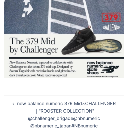
投
new balance numeric︎ ︎379 Mid×CHALLENGER
稿
｜"ROOSTER COLLECTION"
ナ
@challenger_brigade@nbnumeric
ビ
@nbnumeric_japan#NBnumeric