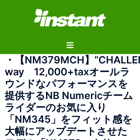
コ
ン
テ
ン
ツ
ト
へ
グ
ス
・ 【NM379MCH】 “CHALLEN
ル
キ
メ
ッ
way 12,000+tax オールラ
ニ
プ
ウンドなパフォーマンスを
ュ
ー
提供するNB Numericチーム
ライダーのお気に入り
「NM345」をフィット感を
大幅にアップデートさせた