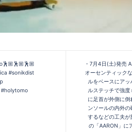
を
再
生
🕺🏼🕺🏼🕺🏼
・7月4日(土)発売 AS
ca #sonikdist
オーセンティックな
rp
ルをベースにアッ
す
p #holytomo
ルステッチで強
に足首が外側に
ンソールの内外の
る
するなどの工夫か
の「AARON」にア