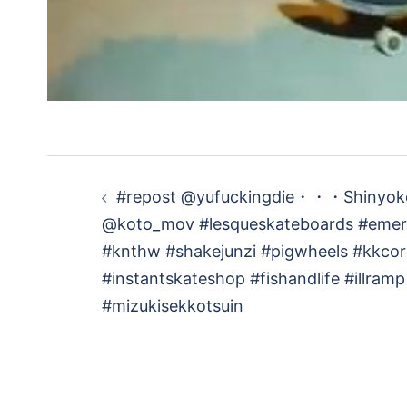
投
#repost @yufuckingdie・・・Shinyoko
稿
@koto_mov #lesqueskateboards #emeri
#knthw #shakejunzi #pigwheels #kkco
ナ
#instantskateshop #fishandlife #illram
ビ
#mizukisekkotsuin
ゲ
ー