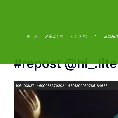
コ
ン
テ
ン
ツ
ホーム
来店ご予約
インスタント？
店舗紹
へ
ス
#repost @hi_.li
キ
ッ
プ
106493837_146090663793024_4601390989785184653_n