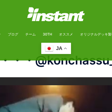
介
ブログ
チーム
30TH
オススメ
オリジナルデッキ製
JA
te・・・@konchassu_ 