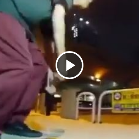
ビ
デ
オ