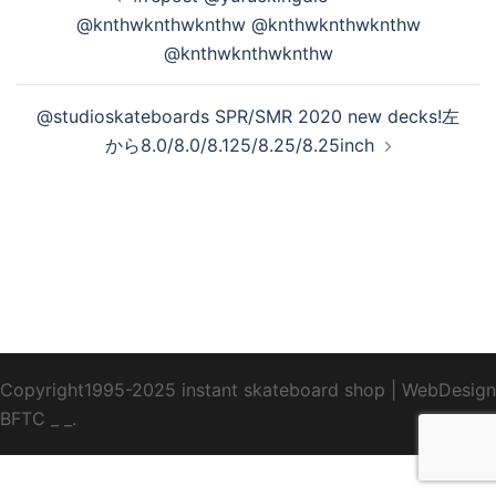
稿
@knthwknthwknthw @knthwknthwknthw
ナ
@knthwknthwknthw
ビ
ゲ
@studioskateboards SPR/SMR 2020 new decks!左
ー
から8.0/8.0/8.125/8.25/8.25inch
シ
ョ
ン
Copyright1995-2025 instant skateboard shop
|
WebDesign
BFTC
_ _.