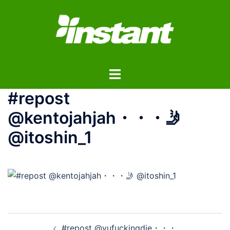
コ
ン
テ
ン
ツ
ト
へ
グ
ス
#repost
ル
キ
メ
ッ
@kentojahjah・・・🤳
ニ
プ
@itoshin_1
ュ
ー
投
#repost @yufuckingdie・・・