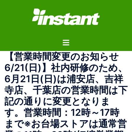
コ
ン
テ
ン
ツ
ト
へ
グ
ス
【営業時間変更のお知らせ
ル
キ
メ
ッ
6/21(日)】 社内研修のため、
ニ
プ
6月21日(日)は浦安店、吉祥
ュ
ー
寺店、千葉店の営業時間は下
記の通りに変更となりま
す。 営業時間：12時～17時
まで ※お台場ストアは通常営