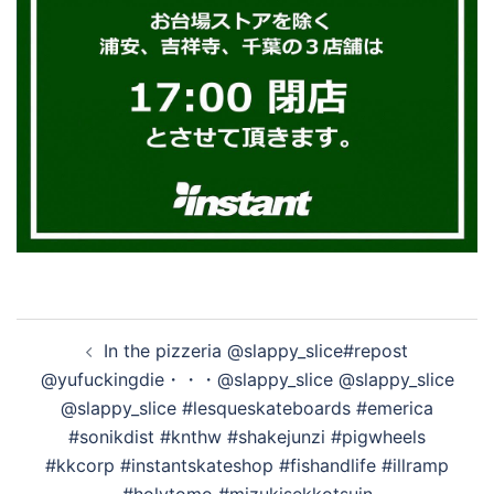
投
In the pizzeria @slappy_slice#repost
稿
@yufuckingdie・・・@slappy_slice @slappy_slice
ナ
@slappy_slice #lesqueskateboards #emerica
ビ
#sonikdist #knthw #shakejunzi #pigwheels
ゲ
#kkcorp #instantskateshop #fishandlife #illramp
ー