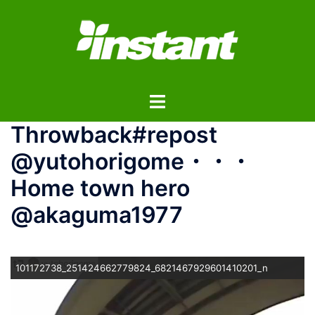
コ
ン
テ
ン
ツ
ト
へ
グ
ス
Throwback#repost
ル
キ
メ
ッ
@yutohorigome・・・
ニ
プ
Home town hero
ュ
ー
@akaguma1977
101172738_251424662779824_6821467929601410201_n