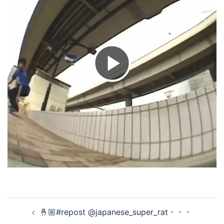
ビ
デ
オ
を
投
🤞🏼#repost @japanese_super_rat・・・
再
稿