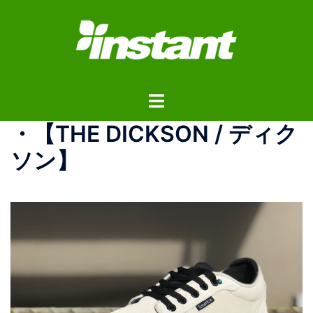
コ
ン
テ
ン
ツ
ト
へ
グ
ス
・ 【THE DICKSON / ディク
ル
キ
メ
ッ
ソン】
ニ
プ
ュ
ー