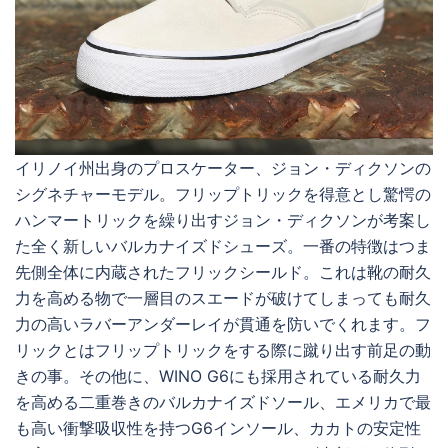
イリノイ州出身のプロスケーター、ジョン・ディクソンの
シグネチャーモデル。フリップトリックを得意とし驚愕の
ハンマートリックを繰り出すジョン・ディクソンが考案し
た全く新しいバルカナイズドシューズ。一番の特徴はつま
先側全体に内蔵されたフリックシールド。これは靴の耐久
力を高める物で一層目のスエードが破けてしまっても耐久
力の高いラバーアンダーレイが貫通を防いでくれます。フ
リックとはフリップトリックをする際に蹴り出す前足の動
きの事。 その他に、WINO G6にも採用されている耐久力
を高める二重巻きのバルカナイズドソール、エメリカで最
も高い衝撃吸収性を持つG6インソール、カカトの安定性