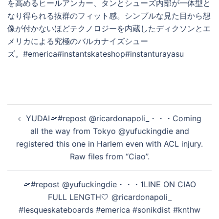
を高めるヒールアンカー、タンとシューズ内部が一体型と
なり得られる抜群のフィット感。 シンプルな見た目から想
像が付かないほどテクノロジーを内蔵したディクソンとエ
メリカによる究極のバルカナイズシュー
ズ。 #emerica #instantskateshop #instanturayasu
投
YUDAI🛫#repost @ricardonapoli_・・・Coming
稿
all the way from Tokyo @yufuckingdie and
ナ
registered this one in Harlem even with ACL injury.
ビ
Raw files from “Ciao”.
ゲ
ー
🛫#repost @yufuckingdie・・・1LINE ON CIAO
シ
FULL LENGTH🤍 @ricardonapoli_
ョ
#lesqueskateboards #emerica #sonikdist #knthw