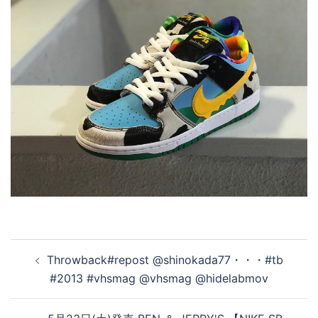
投
Throwback#repost @shinokada77・・・#tb
稿
#2013 #vhsmag @vhsmag @hidelabmov
ナ
ビ