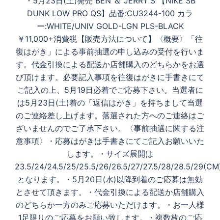
・ 5月23日(土)発売 BEN ＆ JERRY'S 【NIKE SB
ゲ
DUNK LOW PRO QS】 品番:CU3244-100 カラ
ー
ー:WHITE/UNIV GOLD-LGN PLS-BLACK
シ
￥11,000+消費税 【販売方法について】 〈概要〉 「往
ョ
復はがき」による事前抽選の申し込みの受付を行いま
ン
す。代金引換による配送か店舗購入のどちらかをお選
び頂けます。必要記入事項を往復はがきに手書きにて
ご記入の上、5月19日必着でご応募下さい。 当選者に
は5月23日(土)着の「返信はがき」を持ちまして当選
のご連絡差し上げます。落選された方へのご連絡はご
ざいませんのでご了承下さい。 〈事前抽選に関する注
意事項〉 ・応募はがきは手書きにてご記入お願いいた
します。 ・サイズ展開は
23.5/24/24.5/25/25.5/26/26.5/27/27.5/28/28.5/29(CM
となります。 ・5月20日(水)以降到着のご応募は無効
とさせて頂きます。 ・代金引換による配送か店舗購入
のどちらか一方のみご応募いただけます。 ・お一人様
1足限りのご応募をお願い致します。 ・複数枚のご応