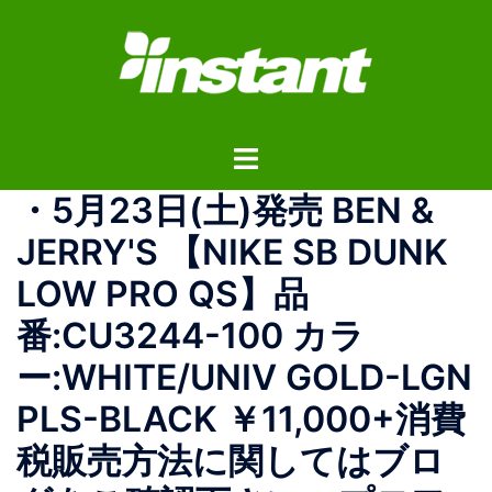
コ
ン
テ
ン
ツ
ト
へ
グ
ス
・ 5月23日(土)発売 BEN &
ル
キ
メ
ッ
JERRY'S 【NIKE SB DUNK
ニ
プ
LOW PRO QS】 品
ュ
ー
番:CU3244-100 カラ
ー:WHITE/UNIV GOLD-LGN
PLS-BLACK ￥11,000+消費
税 販売方法に関してはブロ