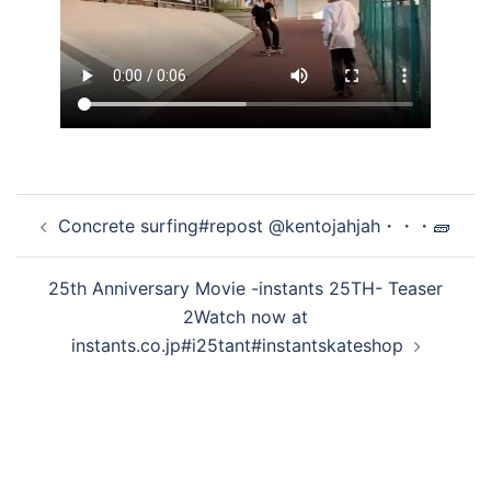
投
Concrete surfing#repost @kentojahjah・・・🧱
稿
ナ
25th Anniversary Movie -instants 25TH- Teaser
ビ
2Watch now at
ゲ
instants.co.jp#i25tant#instantskateshop
ー
シ
ョ
ン