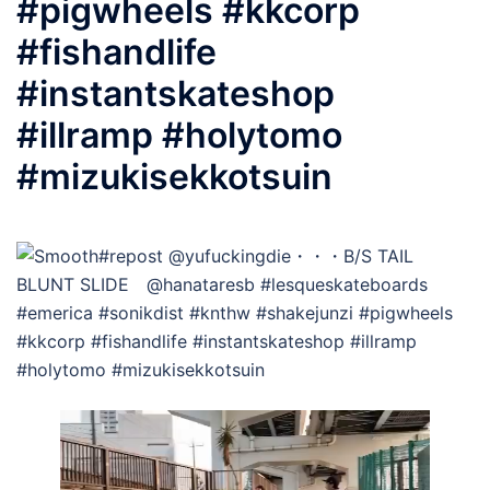
#pigwheels #kkcorp
#fishandlife
#instantskateshop
#illramp #holytomo
#mizukisekkotsuin