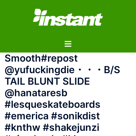
コ
ン
テ
ン
ツ
ト
へ
グ
ス
Smooth#repost
ル
キ
メ
ッ
@yufuckingdie・・・B/S
ニ
プ
TAIL BLUNT SLIDE
ュ
ー
@hanataresb
#lesqueskateboards
#emerica #sonikdist
#knthw #shakejunzi