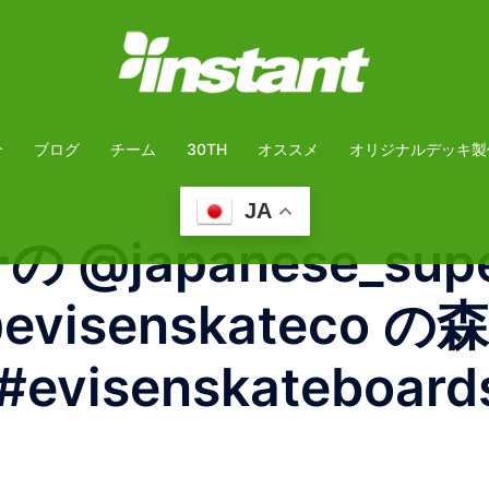
介
ブログ
チーム
30TH
オススメ
オリジナルデッキ製
JA
 @japanese_sup
visenskateco
isenskateboard