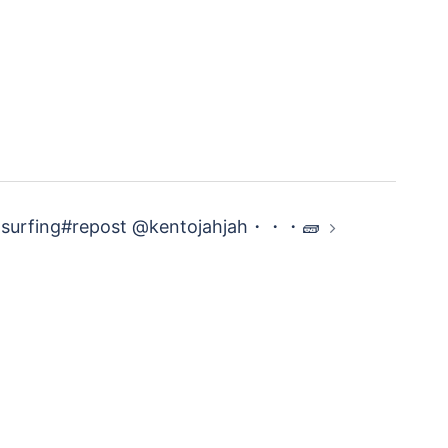
 surfing#repost @kentojahjah・・・🧱