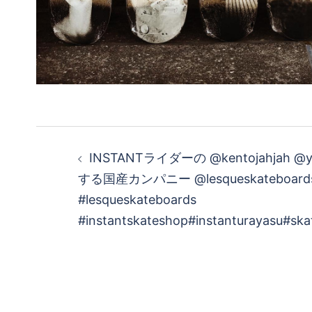
投
INSTANTライダーの @kentojahjah @y
稿
する国産カンパニー @lesqueskateboa
#lesqueskateboards
ナ
#instantskateshop#instanturayasu#sk
ビ
ゲ