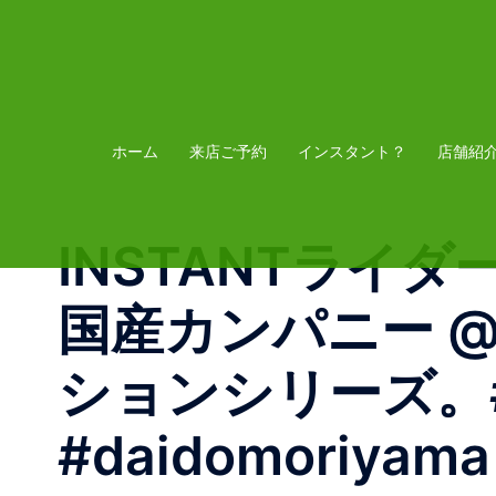
コ
ン
テ
ン
ツ
ホーム
来店ご予約
インスタント？
店舗紹
へ
ス
INSTANTライダーの
キ
ッ
国産カンパニー @e
プ
ションシリーズ。#ev
#daidomoriyama