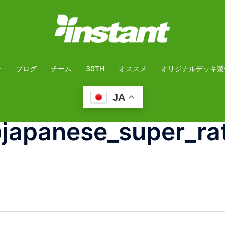
介
ブログ
チーム
30TH
オススメ
オリジナルデッキ製
JA
@japanese_super_