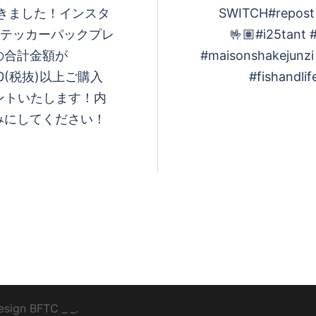
てきました！インスタ
SWITCH️#repos
ステッカーパックプレ
🤟🏽#i25tant 
の合計金額が
#maisonshakejunzi
00(税抜)以上ご購入
#fishandli
ントいたします！内
みにしてください！
esign
BFTC
_ _.