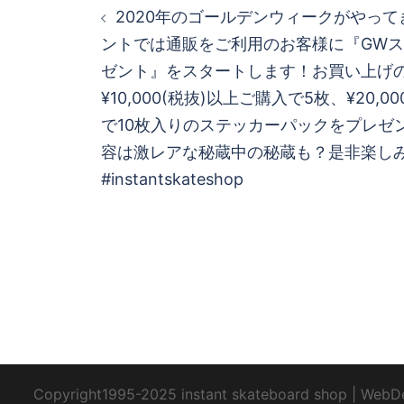
2020年のゴールデンウィークがやっ
稿
ントでは通販をご利用のお客様に『GW
ゼント』をスタートします！お買い上げ
ナ
¥10,000(税抜)以上ご購入で5枚、¥20,0
ビ
で10枚入りのステッカーパックをプレゼ
容は激レアな秘蔵中の秘蔵も？是非楽し
ゲ
#instantskateshop
ー
シ
ョ
ン
Copyright1995-2025 instant skateboard shop
|
WebD