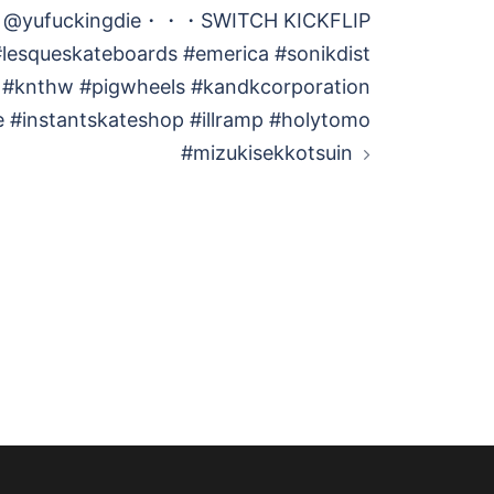
t @yufuckingdie・・・SWITCH KICKFLIP
#lesqueskateboards #emerica #sonikdist
 #knthw #pigwheels #kandkcorporation
fe #instantskateshop #illramp #holytomo
#mizukisekkotsuin