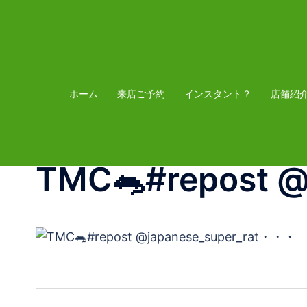
コ
ン
テ
ン
ツ
ホーム
来店ご予約
インスタント？
店舗紹
へ
ス
キ
TMC🐀#repost 
ッ
プ
投