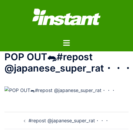
コ
ン
テ
ン
ツ
ト
へ
グ
ス
POP OUT🐀#repost
ル
キ
メ
ッ
@japanese_super_rat・・・
ニ
プ
ュ
ー
投
#repost @japanese_super_rat・・・
稿
ナ