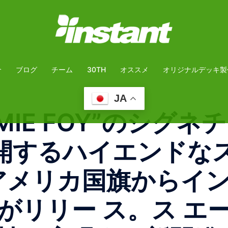
介
ブログ
チーム
30TH
オススメ
オリジナルデッキ製
JA
“JAMIE FOY”の
cで展開するハイエンド
よりアメリカ国旗からイ
がリリー ス。 ス エ