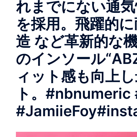
れまでにない通気
を採用。飛躍的に
造 など革新的な機
のインソール“AB
ィット感も向上し
ト。 #nbnumeric 
#JamiieFoy #inst