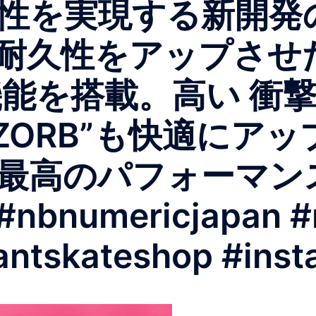
性を実現する新開発
耐久性をアップさせ
能を搭載。 高い 衝
ZORB”も快適にアッ
最高のパフォーマン
#nbnumericjapan 
antskateshop #inst