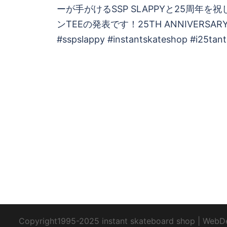
稿
ーが手がけるSSP SLAPPYと25周年を
ンTEEの発表です！25TH ANNIVERSARY T
ナ
#sspslappy #instantskateshop #i25tant
ビ
ゲ
ー
シ
ョ
ン
Copyright1995-2025 instant skateboard shop
|
WebD