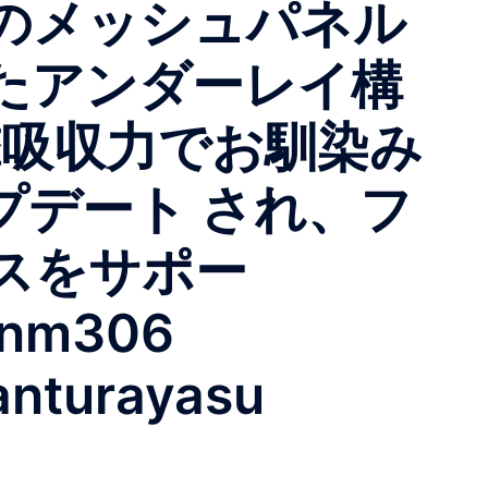
のメッシュパネル
たアンダーレイ構
撃吸収力でお馴染み
プデート され、フ
スをサポー
#nm306
anturayasu