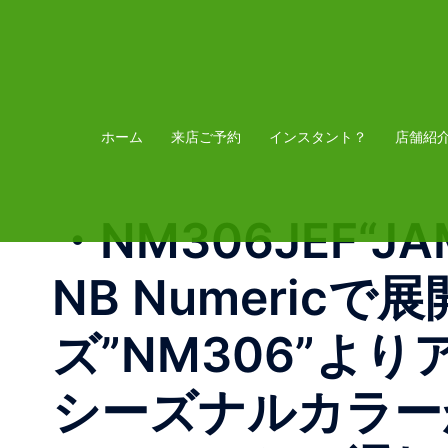
コ
ン
テ
ン
ツ
ホーム
来店ご予約
インスタント？
店舗紹
へ
ス
・ NM306JEF 
キ
ッ
NB Numeri
プ
ズ”NM306”
シーズナルカラー