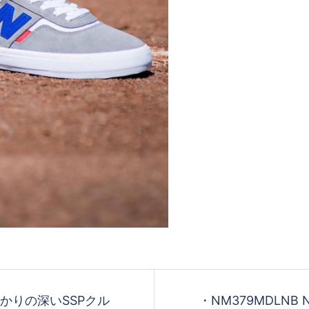
とゆかりの深いSSPクル
・ NM379MDL 