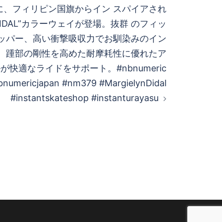
9“に、フィリピン国旗からイン スパイアされ
 DIDAL”カラーウェイが登場。 抜群 のフィッ
ッパー、高い衝撃吸収力でお馴染みのイン
B”、 踵部の剛性を高めた耐摩耗性に優れたア
快適なライドをサポート。 #nbnumeric
bnumericjapan #nm379 #MargielynDidal
#instantskateshop #instanturayasu