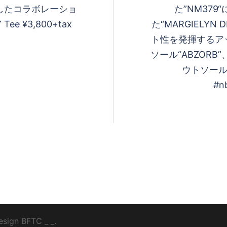
祝したコラボレーショ
た”NM37
ee ¥3,800+tax
た“MARGIELYN
ト性を発揮するア
ソール“ABZOR
ウトソールが
#n
esign
BFTC
_ _.