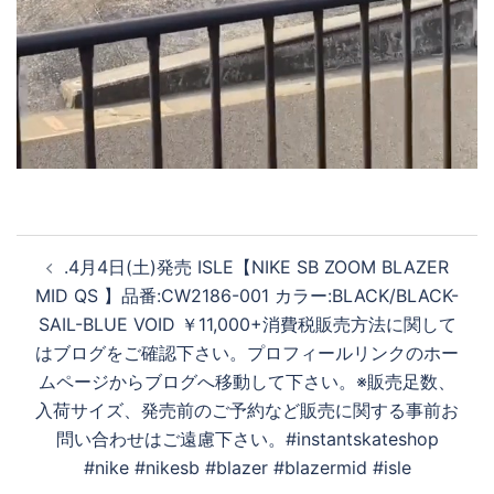
投
. 4月4日(土)発売 ISLE【NIKE SB ZOOM BLAZER
稿
MID QS 】 品番:CW2186-001 カラー:BLACK/BLACK-
ナ
SAIL-BLUE VOID ￥11,000+消費税 販売方法に関して
ビ
はブログをご確認下さい。 プロフィールリンクのホー
ゲ
ムページからブログへ移動して下さい。 ※販売足数、
ー
入荷サイズ、発売前のご予約など販売に関する事前お
シ
問い合わせはご遠慮下さい。 #instantskateshop
ョ
#nike #nikesb #blazer #blazermid #isle