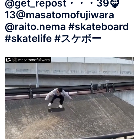
@get_repost・・・39🧔
13@masatomofujiwara
@raito.nema #skateboard
#skatelife #スケボー