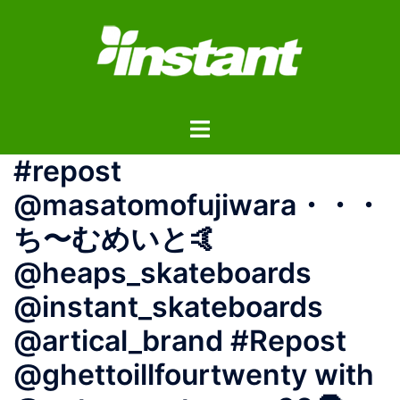
コ
ン
テ
ン
ツ
ト
へ
グ
ス
‍#repost
ル
キ
メ
ッ
@masatomofujiwara・・・
ニ
プ
ち〜むめいと🤙
ュ
ー
@heaps_skateboards
@instant_skateboards
@artical_brand #Repost
@ghettoillfourtwenty with