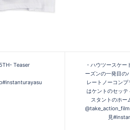
25TH- Teaser
・ハウツースケート
ーズンの一発目の
op#instanturayasu
レートノーコンプ
はケントのセッテ
スタントのホームページに
@take_actio
見#instan