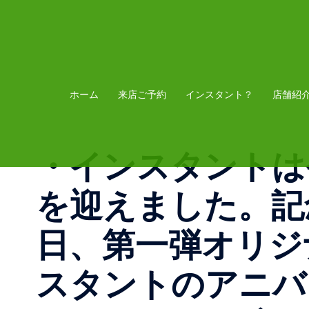
コ
ン
テ
ン
ツ
ホーム
来店ご予約
インスタント？
店舗紹
へ
ス
・インスタントは
キ
ッ
を迎えました。記念
プ
日、第一弾オリジ
スタントのアニバ