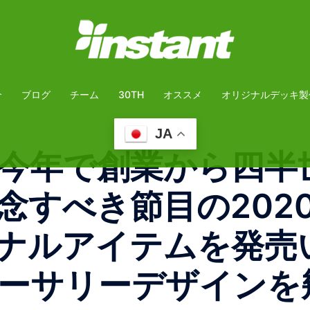
介
ブログ
チーム
30TH
オススメ
オリジナルデッキ製
JA
今年で創業から四半
すべき節目の‪2020
ナルアイテムを発売
ーサリーデザインを