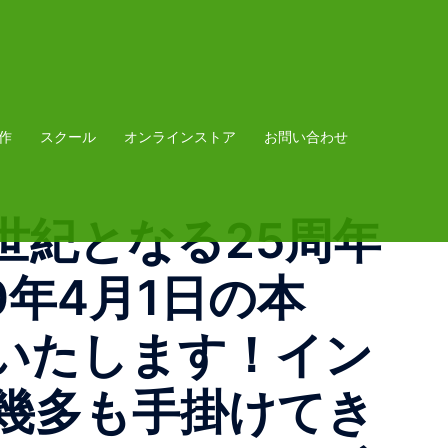
作
スクール
オンラインストア
お問い合わせ
世紀となる25周年
年4月1日‬の本
いたします！イン
幾多も手掛けてき