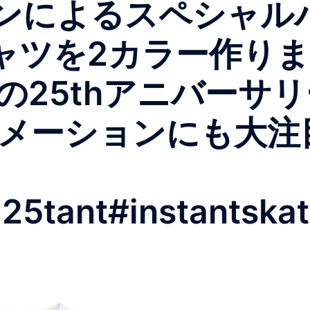
ザインによるスペシャ
ャツを2カラー作り
の25thアニバーサ
ーションにも大注目で
25tant#instantska