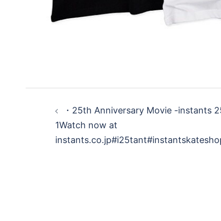
投
・25th Anniversary Movie -instants 
稿
1Watch now at
instants.co.jp#i25tant#instantskatesh
ナ
ビ
ゲ