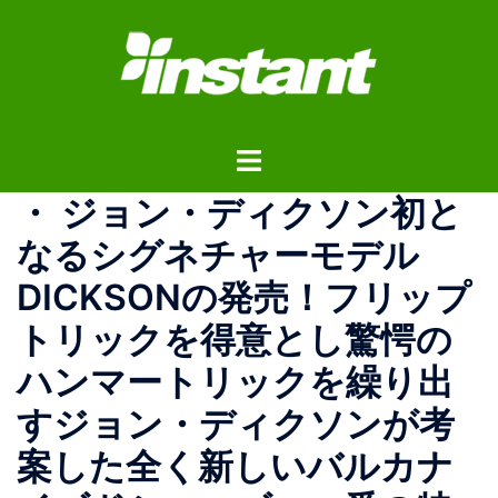
コ
ン
テ
ン
ツ
ト
へ
グ
ス
・ ジョン・ディクソン初と
ル
キ
メ
ッ
なるシグネチャーモデル
ニ
プ
DICKSONの発売！フリップ
ュ
ー
トリックを得意とし驚愕の
ハンマートリックを繰り出
すジョン・ディクソンが考
案した全く新しいバルカナ