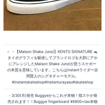
投
・ 【Maison Shake Junzi】 KENTO SIGNATURE 🐀
稿
タイポグラフィを駆使してブランドロゴを大胆にアホ
ナ
にアレンジしたMaison Shake Junziが思うスケボー
ビ
の本質を意味しています。こちらはinstantライダー吉
ゲ
岡賢人のシグネチャーモデル。
ー
#instantskateshop #instanturayasu #skateshop
シ
ョ
・3/30(月)発売 Buggyeからこれぞ本物！指スケが発
ン
売されます！！Buggye fingerboard ¥6800+tax本物