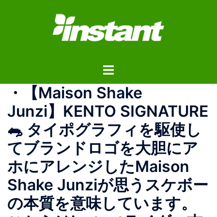
コ
ン
テ
ン
ツ
ト
へ
グ
ス
・ 【Maison Shake
ル
キ
メ
ッ
Junzi】 KENTO SIGNATURE
ニ
プ
🐀 タイポグラフィを駆使し
ュ
ー
てブランドロゴを大胆にア
ホにアレンジしたMaison
Shake Junziが思うスケボー
の本質を意味しています。