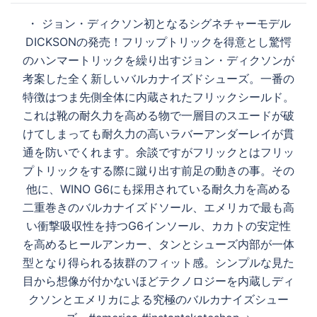
ン
・ ジョン・ディクソン初となるシグネチャーモデル
DICKSONの発売！フリップトリックを得意とし驚愕
のハンマートリックを繰り出すジョン・ディクソンが
考案した全く新しいバルカナイズドシューズ。一番の
特徴はつま先側全体に内蔵されたフリックシールド。
これは靴の耐久力を高める物で一層目のスエードが破
けてしまっても耐久力の高いラバーアンダーレイが貫
通を防いでくれます。余談ですがフリックとはフリッ
プトリックをする際に蹴り出す前足の動きの事。その
他に、WINO G6にも採用されている耐久力を高める
二重巻きのバルカナイズドソール、エメリカで最も高
い衝撃吸収性を持つG6インソール、カカトの安定性
を高めるヒールアンカー、タンとシューズ内部が一体
型となり得られる抜群のフィット感。シンプルな見た
目から想像が付かないほどテクノロジーを内蔵しディ
クソンとエメリカによる究極のバルカナイズシュー