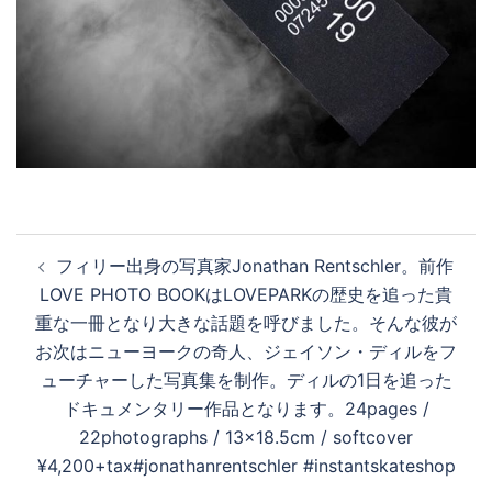
投
フィリー出身の写真家Jonathan Rentschler。前作
稿
LOVE PHOTO BOOKはLOVEPARKの歴史を追った貴
ナ
重な一冊となり大きな話題を呼びました。そんな彼が
ビ
お次はニューヨークの奇人、ジェイソン・ディルをフ
ゲ
ューチャーした写真集を制作。ディルの1日を追った
ー
ドキュメンタリー作品となります。24pages /
シ
22photographs / 13×18.5cm / softcover
ョ
¥4,200+tax#jonathanrentschler #instantskateshop