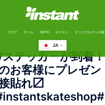
介
ブログ
チーム
30TH
オススメ
オリジナルデッキ製
JA
Wステッカーが到着
のお客様にプレゼン
接貼れ〼
#instantskateshop