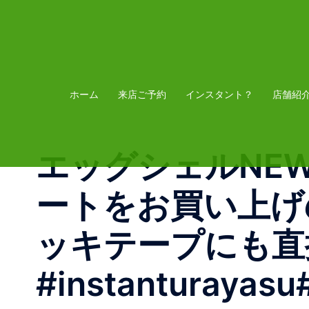
コ
ン
テ
ン
ツ
ホーム
来店ご予約
インスタント？
店舗紹
へ
ス
エッグシェルNE
キ
ッ
ートをお買い上げ
プ
ッキテープにも直
#instanturayasu