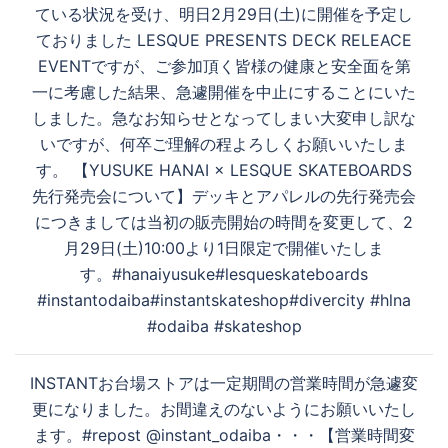
ビ
ている状況を受け、明日2月29日(土)に開催を予定し
ゲ
ておりました LESQUE PRESENTS DECK RELEACE
ー
EVENTですが、ご参加頂く皆様の健康と安全面を第
シ
一に考慮した結果、急遽開催を中止にすることにいた
ョ
しました。急なお知らせとなってしまい大変申し訳な
ン
いですが、何卒ご理解の程よろしくお願いいたしま
す。 【YUSUKE HANAI × LESQUE SKATEBOARDS
先行発売会について】 デッキとアパレルの先行発売会
につきましては当初の販売開始の時間を変更して、2
月29日(土)10:00より1日限定で開催いたしま
す。 #hanaiyusuke #lesqueskateboards
#instantodaiba #instantskateshop #divercity #hlna
#odaiba #skateshop
INSTANTお台場ストアは一定期間の営業時間が急遽変
更になりました。お間違えのないようにお願いいたし
ます。#repost @instant_odaiba・・・【営業時間変