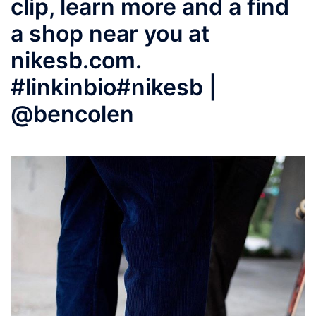
clip, learn more and a find
a shop near you at
nikesb.com.
#linkinbio#nikesb |
@bencolen