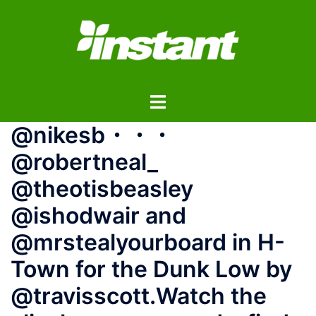
コ
ン
テ
ン
ツ
ト
へ
グ
ス
@nikesb・・・
ル
キ
メ
ッ
@robertneal_
ニ
プ
@theotisbeasley
ュ
ー
@ishodwair and
@mrstealyourboard in H-
Town for the Dunk Low by
@travisscott.Watch the