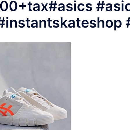
+tax #asics #asic
 #instantskateshop