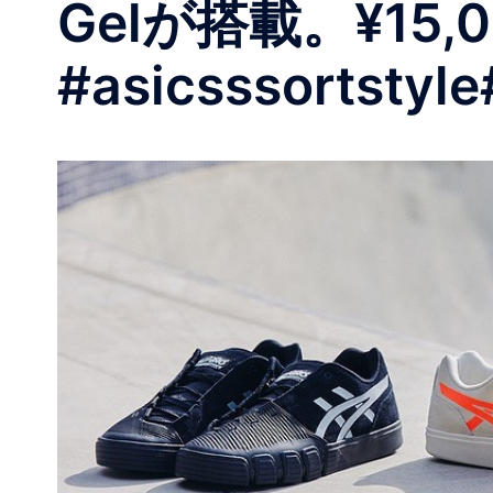
Gelが搭載。¥15,000
#asicsssortstyle