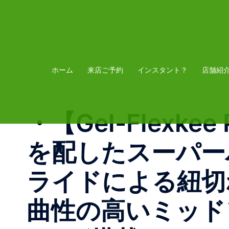
コ
ン
テ
ン
ツ
ホーム
来店ご予約
インスタント？
店舗紹
へ
ス
・ 【Gel-Flex
キ
ッ
を配したスーパー
プ
ライドによる紐切
曲性の高いミッド