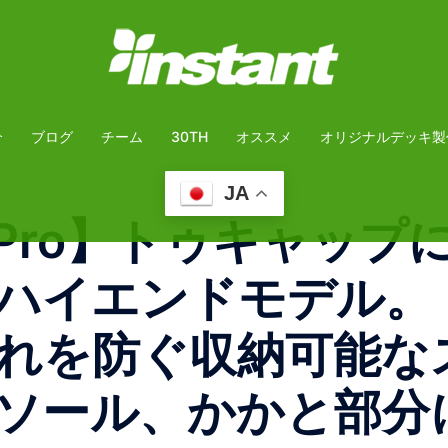
介
ブログ
チーム
30TH
オススメ
オリジナルデッキ製
JA
kee Pro】 トゥキャ
ハイエンドモデル。
れを防ぐ収納可能な
ソール、かかと部分には