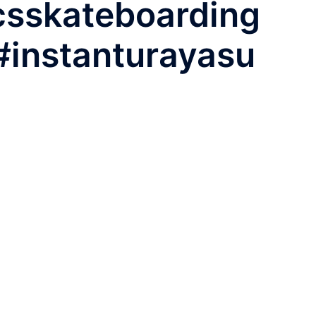
sskateboarding
 #instanturayasu