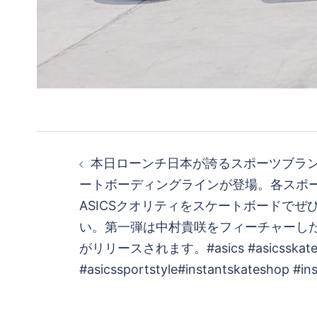
投
本日ローンチ 日本が誇るスポーツブラン
稿
ートボーディングラインが登場。各スポ
ASICSクオリティをスケートボードでぜ
ナ
い。 第一弾は中村貴咲をフィーチャーし
ビ
がリリースされます。 #asics #asicsskateb
#asicssportstyle #instantskateshop #in
ゲ