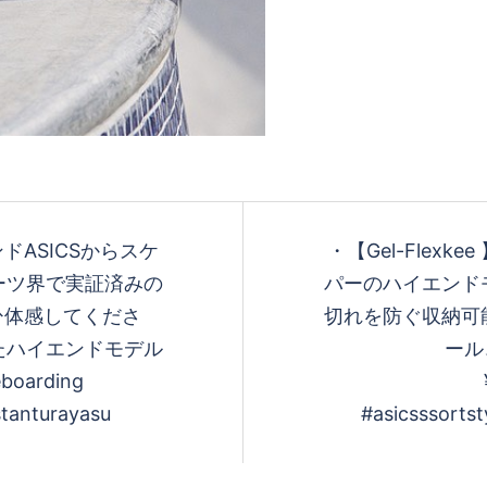
ドASICSからスケ
・ 【Gel-Fle
ーツ界で実証済みの
パーのハイエンド
ひ体感してくださ
切れを防ぐ収納可
たハイエンドモデル
ール
oarding
stanturayasu
#asicsssortst