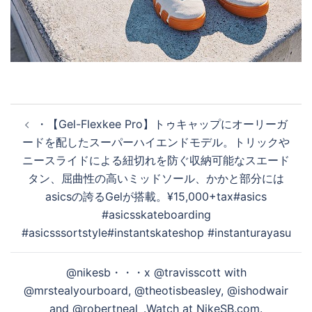
投
・ 【Gel-Flexkee Pro】 トゥキャップにオーリーガ
稿
ードを配したスーパーハイエンドモデル。トリックや
ナ
ニースライドによる紐切れを防ぐ収納可能なスエード
ビ
タン、屈曲性の高いミッドソール、かかと部分には
ゲ
asicsの誇るGelが搭載。¥15,000+tax #asics
ー
#asicsskateboarding
シ
#asicsssortstyle #instantskateshop #instanturayasu
ョ
ン
@nikesb・・・x @travisscott with
@mrstealyourboard, @theotisbeasley, @ishodwair
and @robertneal_.⁠⁠Watch at NikeSB.com.