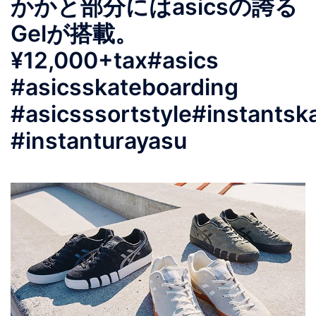
かかと部分にはasicsの誇る
Gelが搭載。
¥12,000+tax #asics
#asicsskateboarding
#asicsssortstyle #instants
#instanturayasu