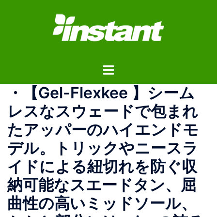
コ
ン
テ
ン
ツ
ト
へ
グ
ス
・ 【Gel-Flexkee 】 シーム
ル
キ
メ
ッ
レスなスウェードで包まれ
ニ
プ
たアッパーのハイエンドモ
ュ
ー
デル。トリックやニースラ
イドによる紐切れを防ぐ収
納可能なスエードタン、屈
曲性の高いミッドソール、