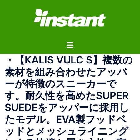
コ
ン
テ
ン
ツ
ト
へ
グ
ス
・ 【KALIS VULC S】 複数の
ル
キ
メ
ッ
素材を組み合わせたアッパ
ニ
プ
ーが特徴のスニーカーで
ュ
ー
す。耐久性を高めたSUPER
SUEDEをアッパーに採用し
たモデル。EVA製フッドベ
ッドとメッシュライニング