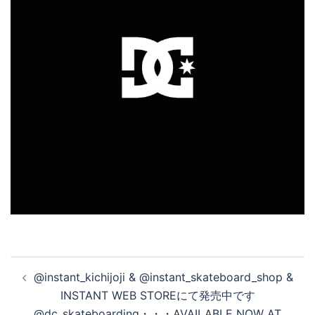
投
@instant_kichijoji & @instant_skateboard_shop &
稿
INSTANT WEB STOREにて発売中です
ナ
@dc_skateboarding・・・AVAILABLE NOW AT