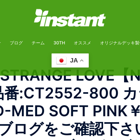
介
ブログ
チーム
30TH
オススメ
オリジナルデッキ製
JA
STRANGE LOVE【NI
品番:CT2552-800 
-MED SOFT PINK 
ブログをご確認下さい