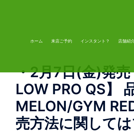
コ
ン
テ
ン
ツ
ホーム
来店ご予約
インスタント？
店舗紹
へ
ス
・ 2月7日(金)発売 
キ
ッ
LOW PRO QS】 
プ
MELON/GYM RED
売方法に関しては