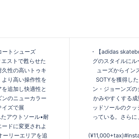
代のコートシューズ
・ 【adidas ska
リクエストで甦らせた
グのスタイルにル
耐久性の高いトゥキ
ューズからインス
、より高い操作性を
SOTYを獲得し
アを追加し快適性と
ン・ジョーンズの
ズンのニューカラー
かみやすくする成
サイズで展
ッドソールのクッ
優れたアウトソール •耐
っている。 さら
エードに変更されよ
のオーリーエリアを追
(¥11,000+tax) #ins