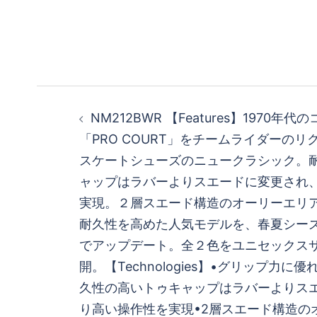
投
NM212BWR 【Features】 1970年
稿
「PRO COURT」をチームライダーの
スケートシューズのニュークラシック。
ナ
ャップはラバーよりスエードに変更され
ビ
実現。２層スエード構造のオーリーエリ
耐久性を高めた人気モデルを、春夏シー
ゲ
でアップデート。全２色をユニセックス
開。 【Technologies】 •グリップ力に
ー
久性の高いトゥキャップはラバーよりス
シ
り高い操作性を実現 •2層スエード構造