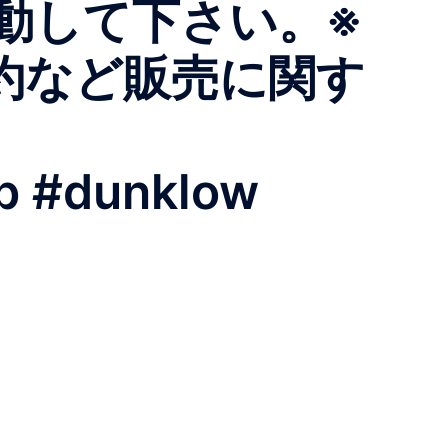
して下さい。 ※
約など販売に関す
sb #dunklow