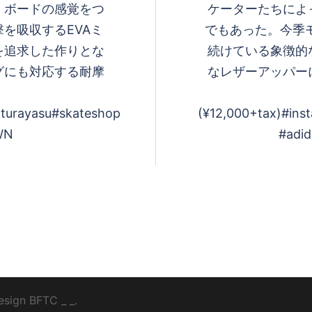
 ボードの感覚をつ
ケーターたちによ
を吸収するEVAミ
でもあった。 今季
を追求した作りとな
続けている象徴的
グにも対応する耐摩
なレザーアッパー
nturayasu #skateshop
(¥12,000+tax) #ins
WN
#adid
esign
BFTC
_ _.