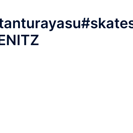
stanturayasu #skate
SENITZ