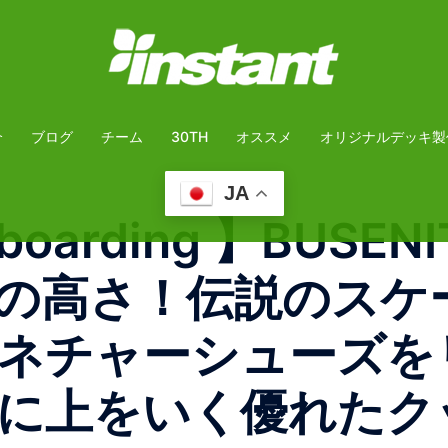
介
ブログ
チーム
30TH
オススメ
オリジナルデッキ製
JA
eboarding 】BUSEN
の高さ！伝説のスケ
ネチャーシューズを
に上をいく優れたク