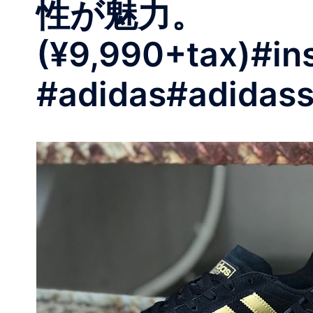
性が魅力。
(¥9,990+tax) #in
#adidas #adidas