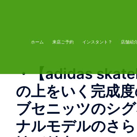
コ
ン
テ
ン
ツ
ホーム
来店ご予約
インスタント？
店舗紹
へ
ス
・ 【adidas skat
キ
ッ
の上をいく完成度
プ
ブセニッツのシグ
ナルモデルのさら