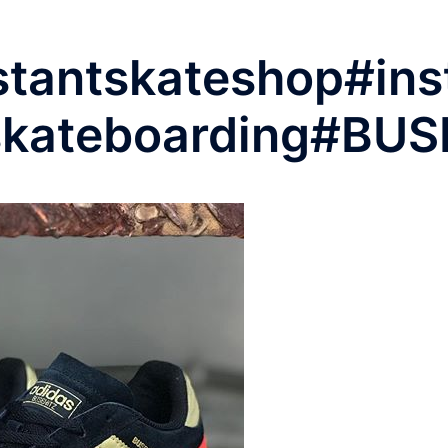
stantskateshop #in
skateboarding #BU