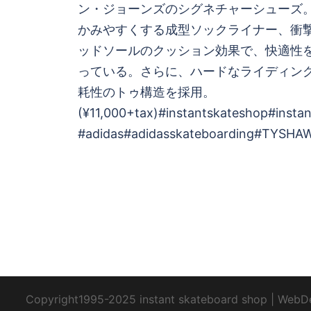
ビ
ン・ジョーンズのシグネチャーシューズ。
かみやすくする成型ソックライナー、衝撃
ゲ
ッドソールのクッション効果で、快適性
っている。 さらに、ハードなライディン
ー
耗性のトゥ構造を採用。
シ
(¥11,000+tax) #instantskateshop #insta
#adidas #adidasskateboarding #TYSHA
ョ
ン
Copyright1995-2025 instant skateboard shop
|
WebD