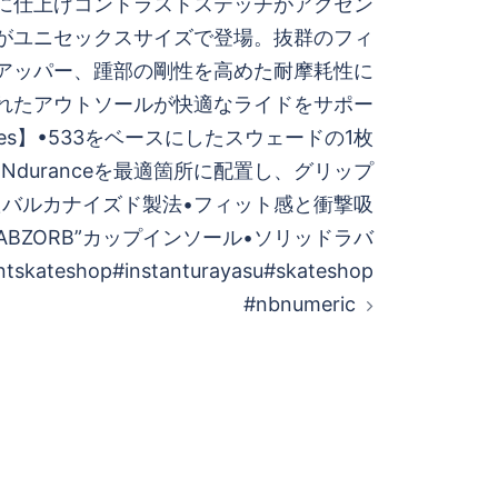
に仕上げコントラストステッチがアクセン
がユニセックスサイズで登場。抜群のフィ
アッパー、踵部の剛性を高めた耐摩耗性に
れたアウトソールが快適なライドをサポー
ogies】 •533をベースにしたスウェードの1枚
Nduranceを最適箇所に配置し、グリップ
バルカナイズド製法 •フィット感と衝撃吸
ABZORB”カップインソール •ソリッドラバ
ntskateshop#instanturayasu#skateshop
#nbnumeric