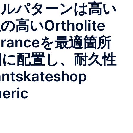
ールパターンは高い
いOrtholite
ranceを最適箇所
側に配置し、耐久性
skateshop
eric