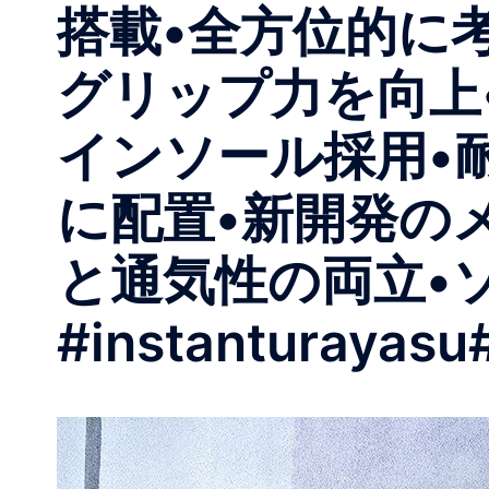
搭載 •全方位的
グリップ力を向上 •
インソール採用 •
に配置•新開発の
と通気性の両立 •ソリ
#instanturayasu