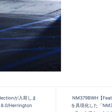
ollectionが入荷しま
NM379BWH 【Fe
.0/Herrington
を具現化した「NM