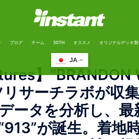
介
ブログ
チーム
30TH
オススメ
オリジナルデッキ製
JA
tures】 “BRANDO
ツリサーチラボが収
データを分析し、最
“913”が誕生。着地