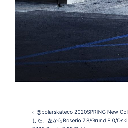
投
@polarskateco 2020SPRING New C
稿
した。左からBoserio 7.8/Grund 8.0/Oski 8