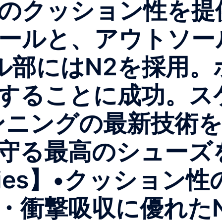
のクッション性を提
ドソールと、アウトソ
ヒール部にはN2を採用
することに成功。ス
ンニングの最新技術
守る最高のシューズ
ogies】 •クッション性
・衝撃吸収に優れた