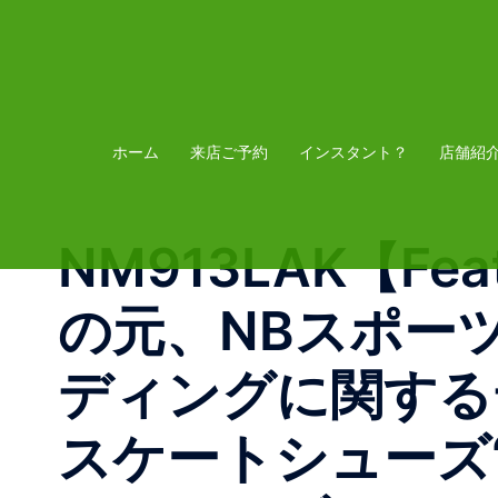
コ
ン
テ
ン
ツ
ホーム
来店ご予約
インスタント？
店舗紹
へ
ス
NM913LAK 【Fea
キ
ッ
の元、NBスポー
プ
ディングに関する
スケートシューズ