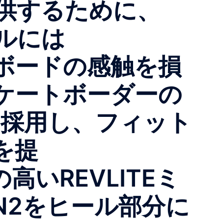
供するために、
ールには
。 ボードの感触を損
ケートボーダーの
を採用し、フィット
を提
の高いREVLITEミ
N2をヒール部分に