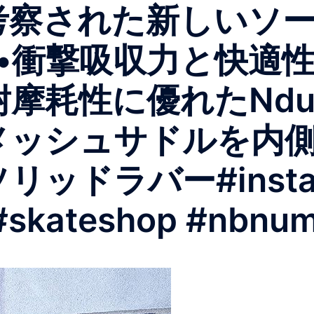
に考察された新しいソ
衝撃吸収力と快適性の高
耐摩耗性に優れたNdu
メッシュサドルを内
ッドラバー#instant
#skateshop #nbnum