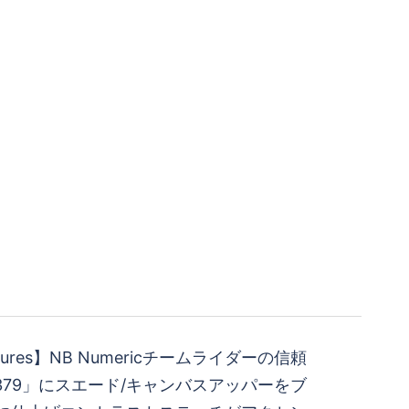
atures】 NB Numericチームライダーの信頼
379」にスエード/キャンバスアッパーをブ