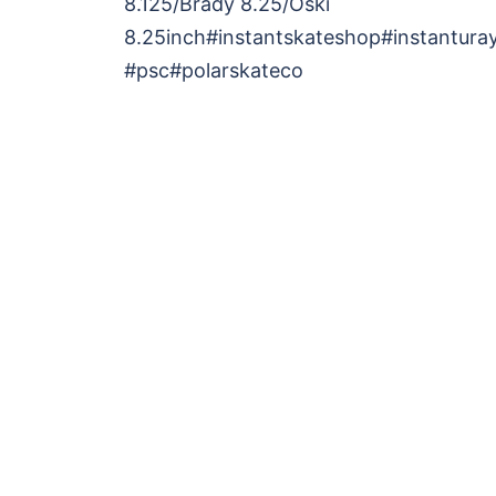
8.125/Brady 8.25/Oski
ナ
8.25inch#instantskateshop#instantur
ビ
#psc#polarskateco
ゲ
ー
シ
ョ
ン