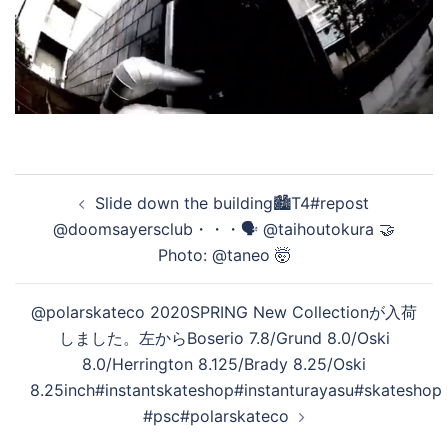
投
Slide down the building🏙T4#repost
稿
@doomsayersclub・・・🗣 @taihoutokura 🤝️
ナ
Photo: @taneo 🤯
ビ
ゲ
@polarskateco 2020SPRING New Collectionが入荷
ー
しました。左からBoserio 7.8/Grund 8.0/Oski
シ
8.0/Herrington 8.125/Brady 8.25/Oski
ョ
8.25inch#instantskateshop#instanturayasu#skateshop
ン
#psc#polarskateco