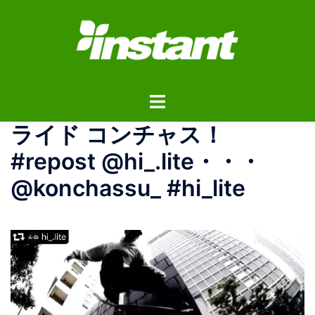
コ
ン
テ
ン
ツ
ト
へ
グ
ス
ライド コンチャス！
ル
キ
メ
ッ
#repost @hi_.lite・・・
ニ
プ
@konchassu_ #hi_lite
ュ
ー