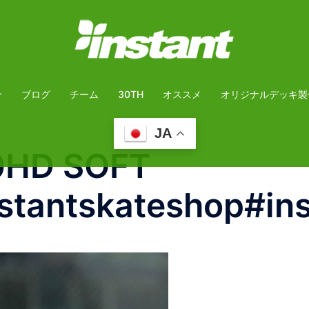
介
ブログ
チーム
30TH
オススメ
オリジナルデッキ製
JA
D SOFT
antskateshop#ins