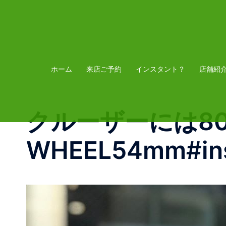
コ
ン
テ
ン
ツ
ホーム
来店ご予約
インスタント？
店舗紹
へ
ス
クルーザーには80H
キ
ッ
WHEEL54mm#inst
プ