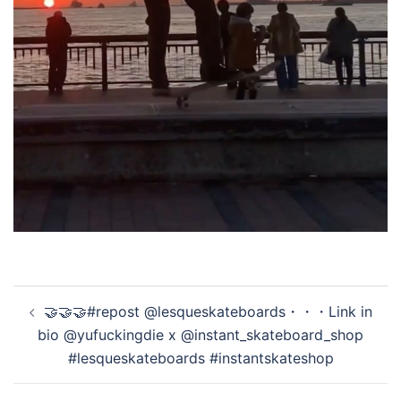
投
🤝🤝🤝#repost @lesqueskateboards・・・Link in
稿
bio @yufuckingdie x @instant_skateboard_shop
ナ
#lesqueskateboards #instantskateshop
ビ
ゲ