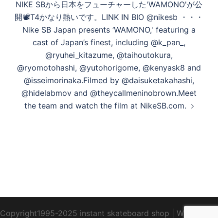
NIKE SBから日本をフューチャーした'WAMONO'が公
ー
開📽T4かなり熱いです。LINK IN BIO @nikesb ・・・
シ
Nike SB Japan presents ‘WAMONO,' featuring a
ョ
cast of Japan’s finest, including @k_pan_,
ン
@ryuhei_kitazume, @taihoutokura,
@ryomotohashi, @yutohorigome, @kenyask8 and
@isseimorinaka.⁠⁠Filmed by @daisuketakahashi,
@hidelabmov and @theycallmeninobrown.⁠⁠Meet
the team and watch the film at NikeSB.com.
Copyright1995-2025 instant skateboard shop
|
WebDesign