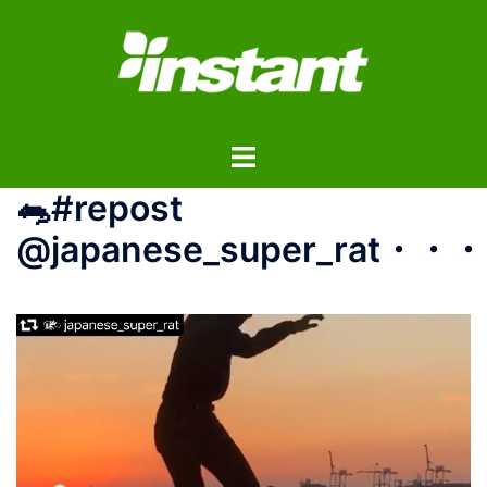
コ
ン
テ
ン
ツ
ト
へ
グ
ス
🐀#repost
ル
キ
メ
ッ
@japanese_super_rat・・・
ニ
プ
ュ
ー