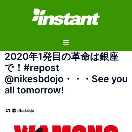
コ
ン
テ
ン
ツ
ト
へ
グ
ス
2020年1発目の革命は銀座
ル
キ
メ
ッ
で！#repost
ニ
プ
@nikesbdojo・・・See you
ュ
ー
all tomorrow! ️️️