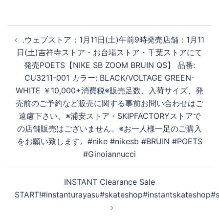
投
. ウェブストア：1月11日(土)午前9時発売 店舗：1月11
稿
日(土)吉祥寺ストア・お台場ストア・千葉ストアにて
ナ
発売 POETS【NIKE SB ZOOM BRUIN QS】 品番:
ビ
CU3211-001 カラー: BLACK/VOLTAGE GREEN-
ゲ
WHITE ￥10,000+消費税 ※販売足数、入荷サイズ、発
ー
売前のご予約など販売に関する事前お問い合わせはご
シ
遠慮下さい。 ※浦安ストア・SKIPFACTORYストアで
ョ
の店舗販売はございません。 ※お一人様一足のご購入
ン
をお願い致します。 #nike #nikesb #BRUIN #POETS
#Ginoiannucci
INSTANT Clearance Sale
START!#instanturayasu#skateshop#instantskateshop#