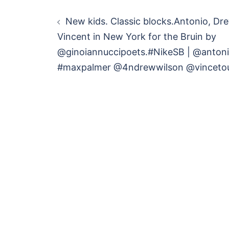
投
New kids. Classic blocks.⁠⁠Antonio, D
稿
Vincent in New York for the Bruin by
@ginoiannuccipoets.⁠⁠#NikeSB | @anton
ナ
#maxpalmer @4ndrewwilson @vincetou
ビ
ゲ
ー
シ
ョ
ン