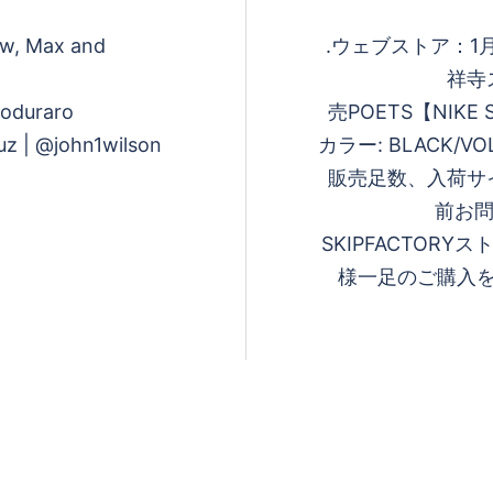
rew, Max and
. ウェブストア：1月
祥寺
ioduraro
売 POETS【NIKE 
z | @john1wilson
カラー: BLACK/VOL
販売足数、入荷サ
前お問
SKIPFACTOR
様一足のご購入をお願