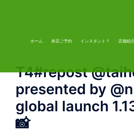
コ
ン
テ
ン
ツ
ホーム
来店ご予約
インスタント？
店舗紹
へ
ス
T4#repost @ta
キ
ッ
presented by @n
プ
global launch 1
📸