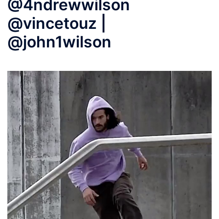
@4ndrewwilson
@vincetouz |
@john1wilson