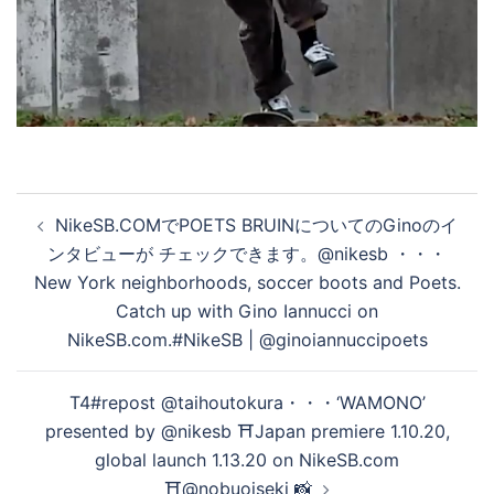
投
NikeSB.COMでPOETS BRUINについてのGinoのイ
稿
ンタビューが チェックできます。@nikesb ・・・
ナ
New York neighborhoods, soccer boots and Poets.
ビ
Catch up with Gino Iannucci on
ゲ
NikeSB.com.#NikeSB | @ginoiannuccipoets
ー
シ
T4#repost @taihoutokura・・・‘WAMONO’
ョ
presented by @nikesb ⛩Japan premiere 1.10.20,
ン
global launch 1.13.20 on NikeSB.com
⛩@nobuoiseki 📸