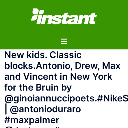
コ
ン
テ
ン
ツ
ト
へ
グ
ス
New kids. Classic
ル
キ
メ
ッ
blocks.⁠⁠Antonio, Drew, Max
ニ
プ
and Vincent in New York
ュ
ー
for the Bruin by
@ginoiannuccipoets.⁠⁠#Nike
| @antonioduraro
#maxpalmer