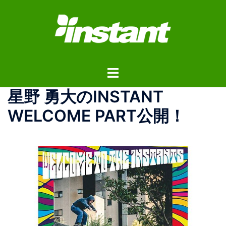
コ
ン
テ
ン
ツ
ト
へ
グ
ス
星野 勇大のINSTANT
ル
キ
メ
ッ
WELCOME PART公開！
ニ
プ
ュ
ー