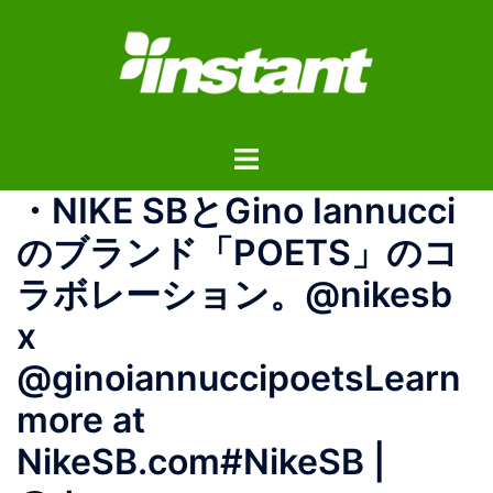
コ
ン
テ
ン
ツ
ト
へ
グ
ス
・NIKE SBとGino Iannucci
ル
キ
メ
ッ
のブランド「POETS」のコ
ニ
プ
ラボレーション。@nikesb
ュ
ー
x
@ginoiannuccipoets⁠⁠Learn
more at
NikeSB.com⁠⁠#NikeSB |