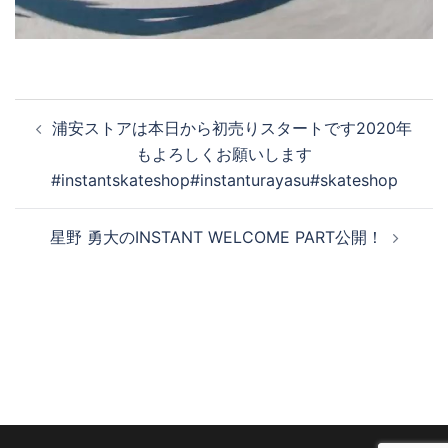
投
浦安ストアは本日から初売りスタートです2020年
稿
もよろしくお願いします
ナ
#instantskateshop#instanturayasu#skateshop
ビ
ゲ
星野 勇大のINSTANT WELCOME PART公開！
ー
シ
ョ
ン