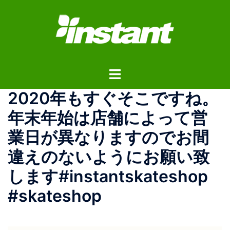
コ
ン
テ
ン
ツ
ト
へ
グ
ス
2020年もすぐそこですね。
ル
キ
メ
ッ
年末年始は店舗によって営
ニ
プ
業日が異なりますのでお間
ュ
ー
違えのないようにお願い致
します#instantskateshop
#skateshop